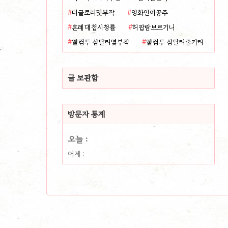
더글로리몇부작
영화인어공주
혼례대첩시청률
허팝람보르기니
웰컴투 삼달리몇부작
웰컴투 삼달리줄거리
글 보관함
방문자 통계
오늘 :
어제 :