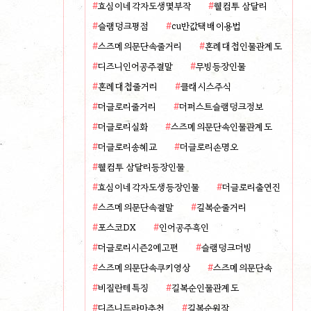
효심이네각자도생몇부작
웰컴투 삼달리
슬램덩크평점
cu반값택배이용법
스즈메의문단속줄거리
혼례대첩인물관계도
디즈니인어공주결말
무빙등장인물
혼례대첩줄거리
클래시스주식
더글로리줄거리
더퍼스트슬램덩크정보
더글로리실화
스즈메의문단속인물관계도
더글로리송혜교
더글로리손명오
웰컴투 삼달리등장인물
효심이네각자도생등장인물
더글로리출연진
스즈메의문단속결말
길복순줄거리
포스코DX
인어공주흑인
더글로리시즌2예고편
슬램덩크더빙
스즈메의문단속쿠키영상
스즈메의문단속
비질란테특징
길복순인물관계도
디즈니드라마추천
길복순원작