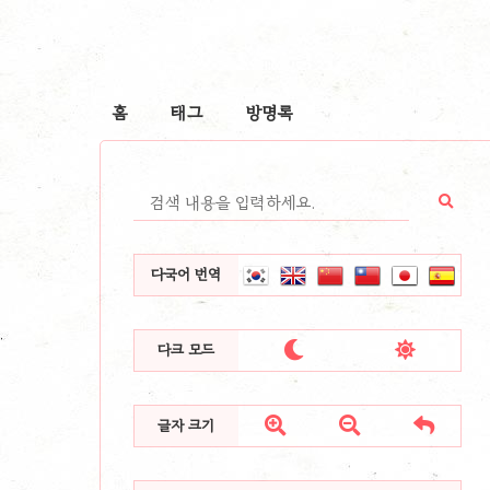
홈
태그
방명록
다국어 번역


다크 모드



글자 크기