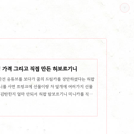
 가격 그리고 직접 만든 허보르기니
마전 유튜브를 보다가 꿈의 드림카를 장만하셨다는 허팝
니를 사면 트렁크에 선물이랑 차 덮개에 여러가지 선물
 감탄한지 얼마 안되서 허팝 람보르기니 미니카를 직접
저 도안을 만든 다는 것 자체가 신기하면서 재미있기도
 람보르기니 노랑색 모양을 그대로 만들어 씌워서 만들
고 도색하고 정성이 어마무시하게 들어가더라고요. 조립
 주시는 모습에 정말 애정이 대단하다는 생각이 들었습니
 람보르기니는 슈퍼카를 대표하고 있는 4대 브..