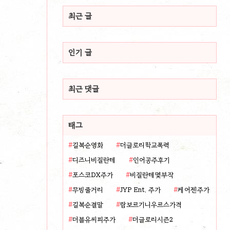
최근 글
인기 글
최근 댓글
태그
길복순영화
더글로리학교폭력
디즈니비질란테
인어공주후기
포스코DX주가
비질란테몇부작
무빙줄거리
JYP Ent. 주가
케어젠주가
길복순결말
람보르기니우르스가격
더블유씨피주가
더글로리시즌2