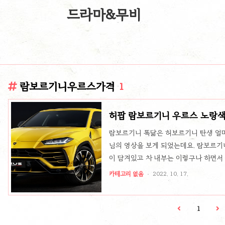
드라마&무비
람보르기니우르스가격
1
허팝 람보르기니 우르스 노랑색
람보르기니 똑닮은 허보르기니 탄생 얼
님의 영상을 보게 되었는데요. 람보르기
이 담겨있고 차 내부는 이렇구나 하면서
만드는 영상이 올라오더라고요. 보면서 
카테고리 없음
2022. 10. 17.
했는데요. 기존에 가지고 있던 미니카에
었어요. 상자에 도안을 그리고 테이핑하
하고 위에 허보르기니 마크까지 부착해
1
다. 꿈의 드림카 람보르기니 우르스 가격