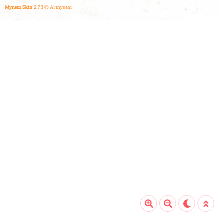
Mynem Skin 2.7.3
© Armynem