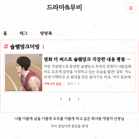
드라마&무비
홈
태그
방명록
슬램덩크더빙
1
영화 더 퍼스트 슬램덩크 극장판 내용 평점 정
보
이번 극장판으로 등장한 슬램덩크 추억의 만화가 나왔길래
저도 모르게 검색을 시작하고 있는 모습을 발견! 감독: 이노
우에 다케히코 은 원작을 만든 분이기도 하죠. 이미 일본에서
는 22.12월03일 개봉을 했었지만, 우리나라에는 어제부터
카테고리 없음
2023. 1. 5.
(23.01.04) 개봉을 시작하였고, 영화 타임은 124분으로 2시
간정도 입니다! 관람가능연령은 12세이상이며 오랜 시간 슬
램덩크를 사랑해왔던 팬들을 위한 영화를 만든 듯, 줄거리가
1
팬을 향한 답가와 같은 느낌이 강했습니다. 원작의 창착자인
감독이 직접 각본을 하며 완성한 줄거리는 인터하이 32강전
의 산왕공고전이 주 배경이 되는데요. 먼저 개봉했던 일본의
나를 이롭게 남을 이롭게 모두를 이롭게 하고 싶은 회사원 개발자 선생님
평점과 줄거리, 결말까지 확인해 볼 수있었습니다. 이미 결말
까지 다 알고있는 사람도 팬심으로 영화를 보러가실 분들이
미리 알았다면 좋았을 텐데
더..