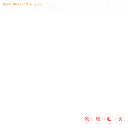
Mynem Skin 2.7.3
© Armynem